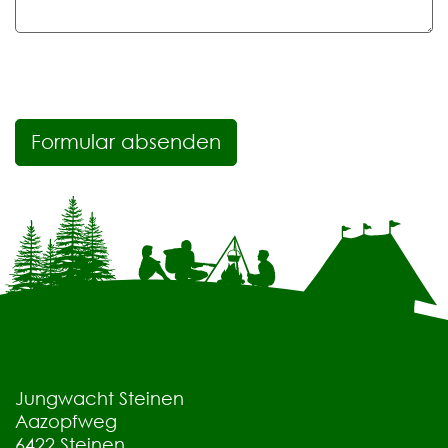
Formular absenden
Jungwacht Steinen
Aazopfweg
6422
Steinen